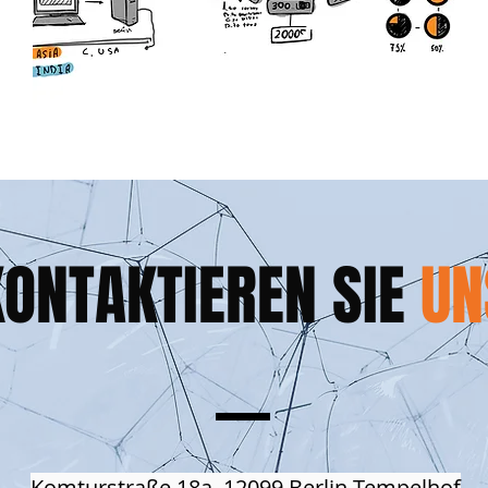
KONTAKTIEREN SIE
UN
Komturstraße 18a, 12099 Berlin-Tempelhof