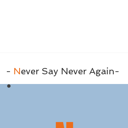
-
N
ever Say Never Again-