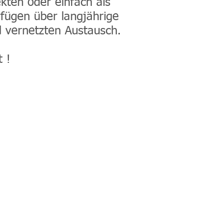
kten oder einfach als
fügen über langjährige
nd vernetzten Austausch.
t !